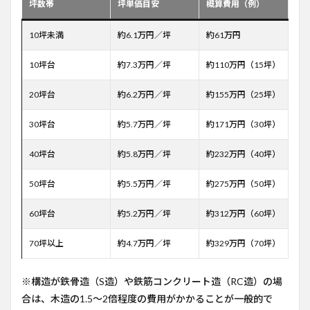
坪数帯
坪単価目安
概算費用（例）
10坪未満
約6.1万円／坪
約61万円
10坪台
約7.3万円／坪
約110万円（15坪）
20坪台
約6.2万円／坪
約155万円（25坪）
30坪台
約5.7万円／坪
約171万円（30坪）
40坪台
約5.8万円／坪
約232万円（40坪）
50坪台
約5.5万円／坪
約275万円（50坪）
60坪台
約5.2万円／坪
約312万円（60坪）
70坪以上
約4.7万円／坪
約329万円（70坪）
※構造が鉄骨造（S造）や鉄筋コンクリート造（RC造）の場
合は、木造の1.5〜2倍程度の費用がかかることが一般的で