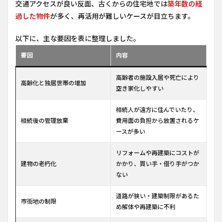
交通アクセスが良い反面、古くからの住宅地では
築年数の経
過した物件
が多く、再活用が難しいケースが目立ちます。
以下に、主な要因を表に整理しました。
要因
内容
高齢者の施設入居や死亡により
高齢化と独居世帯の増加
空き家化しやすい
相続人が遠方に住んでいたり、
相続後の管理放棄
費用面の負担から放置されるケ
ースが多い
リフォームや再建築にコストが
建物の老朽化
かかり、買い手・借り手がつか
ない
道路が狭い・建築制限があるた
市街地の制限
め解体や再建築に不利