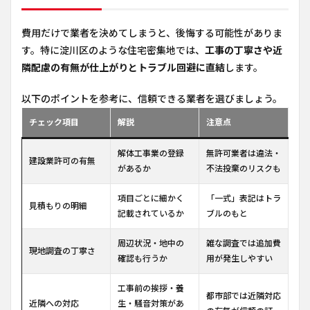
費用だけで業者を決めてしまうと、後悔する可能性がありま
す。特に淀川区のような住宅密集地では、
工事の丁寧さや近
隣配慮の有無が仕上がりとトラブル回避に直結
します。
以下のポイントを参考に、信頼できる業者を選びましょう。
チェック項目
解説
注意点
解体工事業の登録
無許可業者は違法・
建設業許可の有無
があるか
不法投棄のリスクも
項目ごとに細かく
「一式」表記はトラ
見積もりの明細
記載されているか
ブルのもと
周辺状況・地中の
雑な調査では追加費
現地調査の丁寧さ
確認も行うか
用が発生しやすい
工事前の挨拶・養
都市部では近隣対応
近隣への対応
生・騒音対策があ