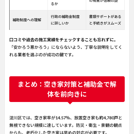
の有無が信頼の証
るか
行政の補助金制度
書類サポートがある
補助制度への理解
に詳しいか
と手続きがスムーズ
口コミや過去の施工実績をチェックすることも忘れずに。
「安かろう悪かろう」にならないよう、丁寧な説明をしてく
れる業者を選ぶのが成功の鍵です。
まとめ：空き家対策と補助金で解
体を前向きに
淀川区では、空き家率が
14.57％
、放置空き家も
約4,780戸
と
無視できない規模に達しています。防災・衛生・景観の観点
からも、老朽化した空き家は早めの対応が必要です。