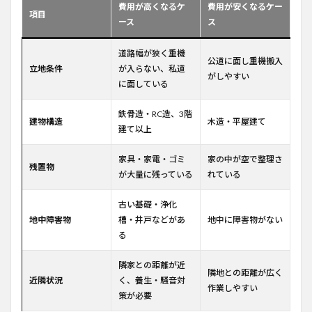
費用が高くなるケ
費用が安くなるケー
項目
ース
ス
道路幅が狭く重機
公道に面し重機搬入
立地条件
が入らない、私道
がしやすい
に面している
鉄骨造・RC造、3階
建物構造
木造・平屋建て
建て以上
家具・家電・ゴミ
家の中が空で整理さ
残置物
が大量に残っている
れている
古い基礎・浄化
地中障害物
槽・井戸などがあ
地中に障害物がない
る
隣家との距離が近
隣地との距離が広く
近隣状況
く、養生・騒音対
作業しやすい
策が必要