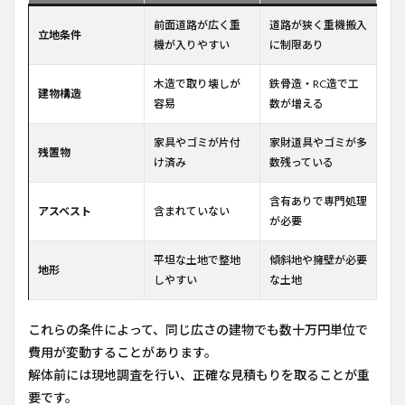
前面道路が広く重
道路が狭く重機搬入
立地条件
機が入りやすい
に制限あり
木造で取り壊しが
鉄骨造・RC造で工
建物構造
容易
数が増える
家具やゴミが片付
家財道具やゴミが多
残置物
け済み
数残っている
含有ありで専門処理
アスベスト
含まれていない
が必要
平坦な土地で整地
傾斜地や擁壁が必要
地形
しやすい
な土地
これらの条件によって、同じ広さの建物でも数十万円単位で
費用が変動することがあります。
解体前には現地調査を行い、正確な見積もりを取ることが重
要です。