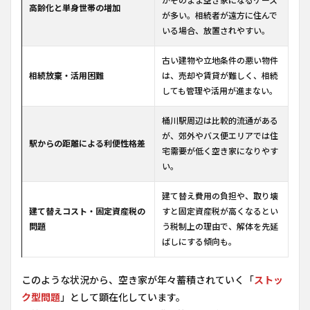
がそのまま空き家になるケース
高齢化と単身世帯の増加
が多い。相続者が遠方に住んで
いる場合、放置されやすい。
古い建物や立地条件の悪い物件
相続放棄・活用困難
は、売却や賃貸が難しく、相続
しても管理や活用が進まない。
桶川駅周辺は比較的流通がある
が、郊外やバス便エリアでは住
駅からの距離による利便性格差
宅需要が低く空き家になりやす
い。
建て替え費用の負担や、取り壊
建て替えコスト・固定資産税の
すと固定資産税が高くなるとい
問題
う税制上の理由で、解体を先延
ばしにする傾向も。
このような状況から、空き家が年々蓄積されていく「
ストッ
ク型問題
」として顕在化しています。