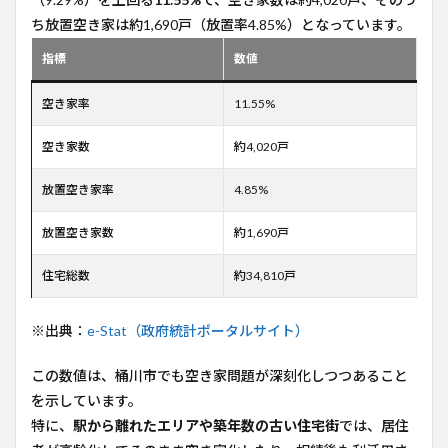
ち放置空き家は約1,690戸（放置率4.85%）となっています。
指標
数値
空き家率
11.55%
空き家数
約4,020戸
放置空き家率
4.85%
放置空き家数
約1,690戸
住宅総数
約34,810戸
※出典：
e-Stat（政府統計ポータルサイト）
この数値は、桶川市でも空き家問題が深刻化しつつあること
を示しています。
特に、
駅から離れたエリアや築年数の古い住宅街
では、居住