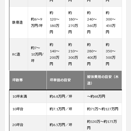
円
円
円
円
約
約
約
約
約6〜9
120〜
180〜
240〜
300〜
鉄骨造
万円/坪
180万
270万
360万
450万
円
円
円
円
約
約
約
約
約7〜
140〜
210〜
280〜
350〜
RC造
10万円/
200万
300万
400万
500万
坪
円
円
円
円
解体費用の目安（木
坪数帯
坪単価の目安
造）
10坪未満
約6.8万円／坪
～約68万円
10坪台
約7.1万円／坪
約71万～約127万円
約130万～約175万
20坪台
約6.5万円／坪
円