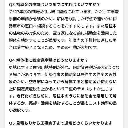
Q3. 補助金の申請はいつまでにすればよいですか？
令和7年度の申請受付は既に開始されています。ただし
工事着
手前の申請が必須
のため、解体を検討した時点で速やかに伊
勢原市の窓口へ相談することをおすすめします。また
居住中
の住宅のみ対象
のため、空き家になる前に補助金を活用した
解体を検討することが重要です。年度内の予算枠に達した場
合は受付終了となるため、早めの行動が大切です。
Q4. 解体後に固定資産税はどうなりますか？
更地にすると住宅用地特例が外れ、固定資産税が最大6倍にな
る場合があります。伊勢原市の補助金は居住中の住宅のみ対
象のため、
空き家になってから解体すると補助金が使えない
上に固定資産税も上がる
という二重のデメリットが生じま
す。老朽化が進む前に、
居住中のうちに補助金を活用して解
体するか、売却・活用を検討することが最もコスト効率の良
い選択
です。
Q5. 見積もりから工事完了まで通常どのくらいかかります