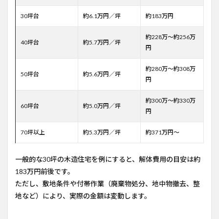
30坪台
約6.1万円／坪
約183万円
約228万～約256万
40坪台
約5.7万円／坪
円
約280万～約308万
50坪台
約5.6万円／坪
円
約300万～約330万
60坪台
約5.0万円／坪
円
70坪以上
約5.3万円／坪
約371万円～
一般的な30坪の木造住宅を例にすると、解体費用の目安は約
183万円前後です。
ただし、敷地条件や付帯作業（廃棄物処分、地中物撤去、整
地など）により、実際の金額は変動します。