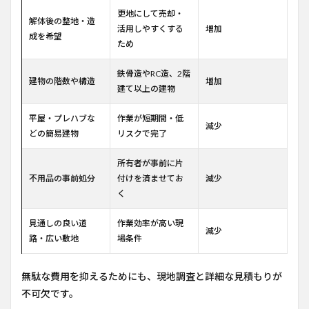
更地にして売却・
解体後の整地・造
活用しやすくする
増加
成を希望
ため
鉄骨造やRC造、2階
建物の階数や構造
増加
建て以上の建物
平屋・プレハブな
作業が短期間・低
減少
どの簡易建物
リスクで完了
所有者が事前に片
不用品の事前処分
付けを済ませてお
減少
く
見通しの良い道
作業効率が高い現
減少
路・広い敷地
場条件
無駄な費用を抑えるためにも、現地調査と詳細な見積もりが
不可欠です。