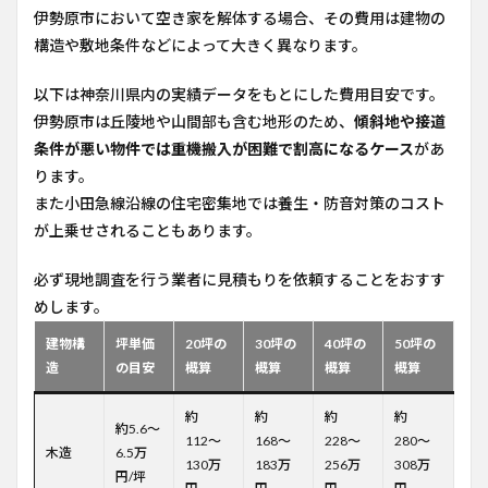
伊勢原市において空き家を解体する場合、その費用は建物の
構造や敷地条件などによって大きく異なります。
以下は神奈川県内の実績データをもとにした費用目安です。
伊勢原市は丘陵地や山間部も含む地形のため、
傾斜地や接道
条件が悪い物件では重機搬入が困難で割高になるケース
があ
ります。
また小田急線沿線の住宅密集地では養生・防音対策のコスト
が上乗せされることもあります。
必ず現地調査を行う業者に見積もりを依頼することをおすす
めします。
建物構
坪単価
20坪の
30坪の
40坪の
50坪の
造
の目安
概算
概算
概算
概算
約
約
約
約
約5.6〜
112〜
168〜
228〜
280〜
木造
6.5万
130万
183万
256万
308万
円/坪