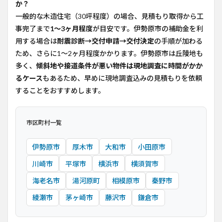
か？
一般的な木造住宅（30坪程度）の場合、見積もり取得から工
事完了まで
1〜3ヶ月程度
が目安です。伊勢原市の補助金を利
用する場合は
耐震診断→交付申請→交付決定
の手順が加わる
ため、さらに1〜2ヶ月程度かかります。伊勢原市は丘陵地も
多く、
傾斜地や接道条件が悪い物件は現地調査に時間がかか
るケース
もあるため、早めに現地調査込みの見積もりを依頼
することをおすすめします。
市区町村一覧
伊勢原市
厚木市
大和市
小田原市
川崎市
平塚市
横浜市
横須賀市
海老名市
湯河原町
相模原市
秦野市
綾瀬市
茅ヶ崎市
藤沢市
鎌倉市