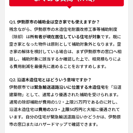
Q1. 伊勢原市の補助金は空き家でも使えますか？
残念ながら、伊勢原市の木造住宅耐震改修工事等補助制度
（除却）は
所有者が現在居住している住宅が対象
です。既に
空き家となった物件は原則として補助対象外となります。空
き家の解体を検討している場合は、まず伊勢原市の窓口へ相
談し、補助対象に該当するか確認した上で、相見積もりによ
る費用削減を最優先に進めることをおすすめします。
Q2. 沿道木造住宅とはどういう意味ですか？
伊勢原市では
緊急輸送道路沿いに位置する木造住宅
を「沿道
建築物」として、通常より優遇された補助を受けられます。
通常の除却補助が費用の1/2・上限25万円であるのに対し、
沿道木造住宅は
費用の2/3・上限50万円
と大幅に優遇されて
います。自分の住宅が緊急輸送道路沿いかどうかは、伊勢原
市の窓口またはハザードマップで確認できます。