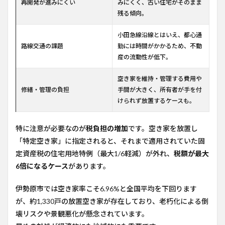
再開発が進みにくい
みにくく、古い住宅がそのまま
残る傾向。
小田急線沿線とはいえ、都心通
路線交通の課題
勤には時間がかかるため、不動
産の流動性が低下。
空き家を維持・管理する費用や
修繕・管理の負担
手間が大きく、所有者が手を付
けられず放置するケースも。
特に注意が必要なのが
税負担の増加
です。空き家を放置し
「特定空き家」に指定されると、それまで適用されていた固
定資産税の住宅用地特例（最大1/6軽減）が外れ、
税額が最大
6倍になるケース
があります。
伊勢原市では空き家率こそ6.96%と全国平均を下回ります
が、約1,330戸の放置空き家が存在しており、老朽化による倒
壊リスクや景観悪化が懸念されています。