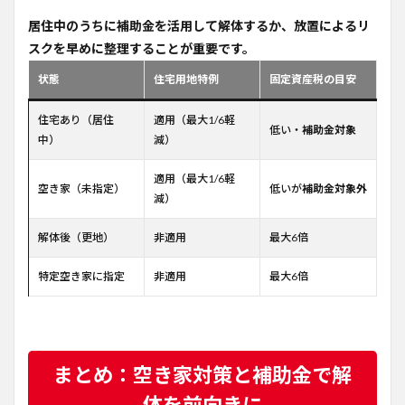
居住中のうちに補助金を活用して解体するか、放置によるリ
スクを早めに整理することが重要です。
状態
住宅用地特例
固定資産税の目安
住宅あり（居住
適用（最大1/6軽
低い・
補助金対象
中）
減）
適用（最大1/6軽
空き家（未指定）
低いが
補助金対象外
減）
解体後（更地）
非適用
最大6倍
特定空き家に指定
非適用
最大6倍
まとめ：空き家対策と補助金で解
体を前向きに