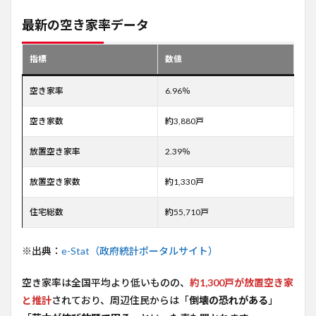
最新の空き家率データ
指標
数値
空き家率
6.96％
空き家数
約3,880戸
放置空き家率
2.39％
放置空き家数
約1,330戸
住宅総数
約55,710戸
※出典：
e-Stat（政府統計ポータルサイト）
空き家率は全国平均より低いものの、
約1,300戸が放置空き家
と推計
されており、周辺住民からは「
倒壊の恐れがある
」