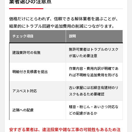
業者選びの注意点
価格だけにとらわれず、信頼できる解体業者を選ぶことが、
結果的にトラブル回避や追加費用の削減につながります。
チェック項目
説明
無許可業者はトラブルのリスク
建設業許可の有無
が高いため要注意
作業内容・費用内訳が明確であ
明細付き見積書を提出
れば不明瞭な追加費用を防げる
古い家屋には石綿含有建材のリ
アスベスト対応
スクもあるため要確認
騒音・粉じん・あいさつ対応な
近隣への配慮
どの配慮があるか
安すぎる業者は、違法投棄や雑な工事の可能性もあるため注